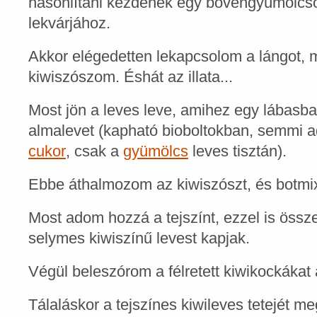
hasonlítani kezdenek egy bővengyümölc
lekvárjához.
Akkor elégedetten lekapcsolom a lángot, m
kiwiszószom. Éshát az illata...
Most jön a leves leve, amihez egy lábasb
almalevet (kapható bioboltokban, semmi 
cukor
, csak a
gyümölcs
leves tisztán).
Ebbe áthalmozom az kiwiszószt, és botmi
Most adom hozzá a tejszínt, ezzel is öss
selymes kiwiszínű levest kapjak.
Végül beleszórom a félretett kiwikockákat 
Tálaláskor a tejszínes kiwileves tetejét m