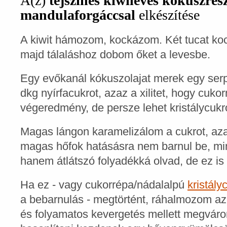
A(z)
tejszínes kiwileves kókuszres
mandulaforgáccsal
elkészítése
A kiwit hámozom, kockázom. Két tucat kock
majd tálaláshoz dobom őket a levesbe.
Egy evőkanál kókuszolajat merek egy ser
dkg nyírfacukrot, azaz a xilitet, hogy cuk
végeredmény, de persze lehet kristálycukro
Magas lángon karamelizálom a cukrot, aza
magas hőfok hatásásra nem barnul be, mint
hanem átlátszó folyadékká olvad, de ez is
Ha ez - vagy cukorrépa/nádalalpú
kristály
a bebarnulás - megtörtént, ráhalmozom az
és folyamatos kevergetés mellett megvár