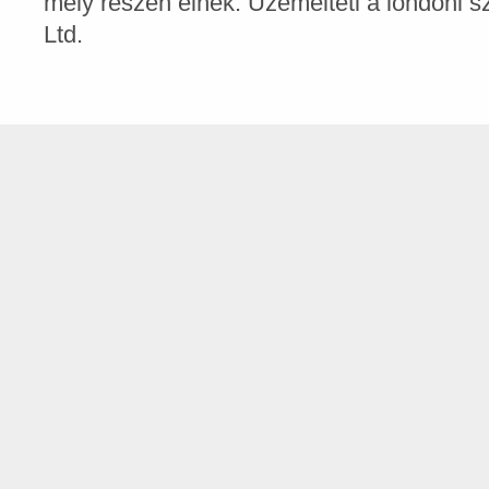
mely részén élnek. Üzemelteti a londoni
Ltd.