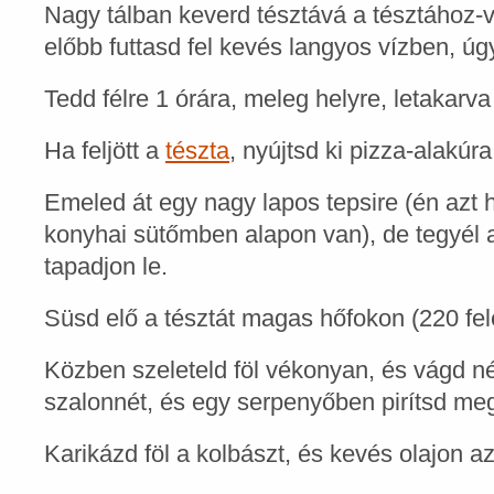
Nagy tálban keverd tésztává a tésztához-v
előbb futtasd fel kevés langyos vízben, úg
Tedd félre 1 órára, meleg helyre, letakarv
Ha feljött a
tészta
, nyújtsd ki pizza-alakúra
Emeled át egy nagy lapos tepsire (én azt
konyhai sütőmben alapon van), de tegyél a
tapadjon le.
Süsd elő a tésztát magas hőfokon (220 fele
Közben szeleteld föl vékonyan, és vágd n
szalonnét, és egy serpenyőben pirítsd me
Karikázd föl a kolbászt, és kevés olajon azt