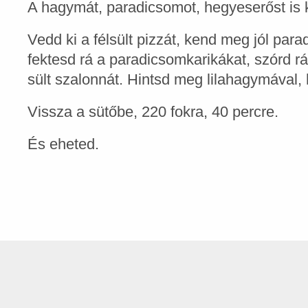
A hagymát, paradicsomot, hegyeserőst is ka
Vedd ki a félsült pizzát, kend meg jól par
fektesd rá a paradicsomkarikákat, szórd rá
sült szalonnát. Hintsd meg lilahagymával,
Vissza a sütőbe, 220 fokra, 40 percre.
És eheted.