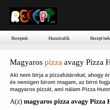
Receptek
Hozzávalók
Recept bek
Magyaros
pizza
avagy Pizza 
Aki nem bírja a pizzafutárokat, ahogy én
és nemigen bírom magam, az bírni fogja
magyaros pizzát, ami nálam Pizza Hunn
A(z)
magyaros pizza avagy Pizza