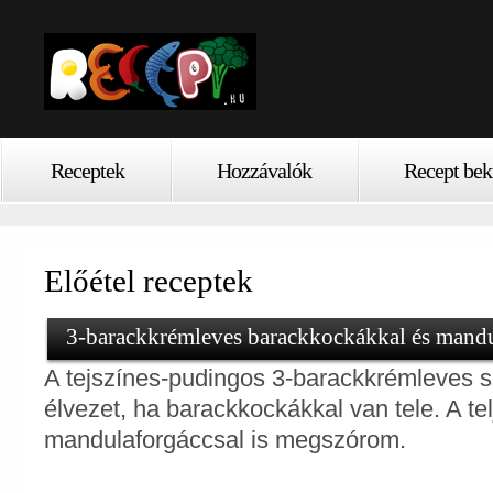
Receptek
Hozzávalók
Recept bek
Előétel receptek
3-barackkrémleves barackkockákkal és mandu
A tejszínes-pudingos 3-barackkrémleves s
élvezet, ha barackkockákkal van tele. A tel
mandulaforgáccsal is megszórom.