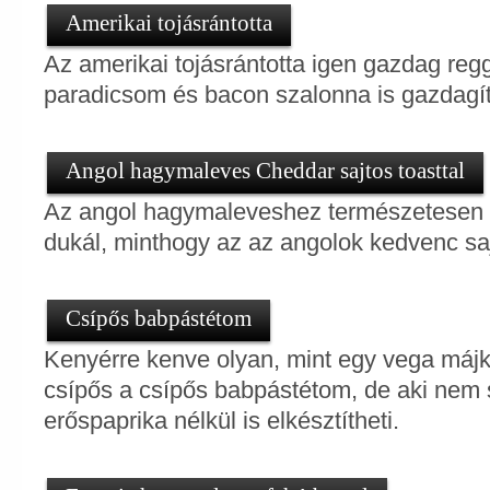
Amerikai tojásrántotta
Az amerikai tojásrántotta igen gazdag reg
paradicsom és bacon szalonna is gazdagítja
Angol hagymaleves Cheddar sajtos toasttal
Az angol hagymaleveshez természetesen C
dukál, minthogy az az angolok kedvenc saj
Csípős babpástétom
Kenyérre kenve olyan, mint egy vega máj
csípős a csípős babpástétom, de aki nem s
erőspaprika nélkül is elkésztítheti.