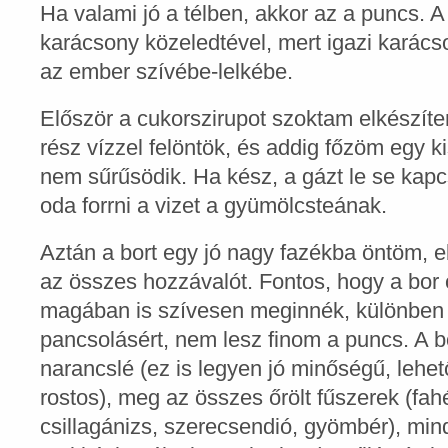
Ha valami jó a télben, akkor az a puncs. 
karácsony közeledtével, mert igazi karács
az ember szívébe-lelkébe.
Először a cukorszirupot szoktam elkészíte
rész vízzel felöntök, és addig főzöm egy 
nem sűrűsödik. Ha kész, a gázt le se kap
oda forrni a vizet a gyümölcsteának.
Aztán a bort egy jó nagy fazékba öntöm,
az összes hozzávalót. Fontos, hogy a bor 
magában is szívesen meginnék, különben 
pancsolásért, nem lesz finom a puncs. A b
narancslé (ez is legyen jó minőségű, leh
rostos), meg az összes őrölt fűszerek (fah
csillagánizs, szerecsendió, gyömbér), mi