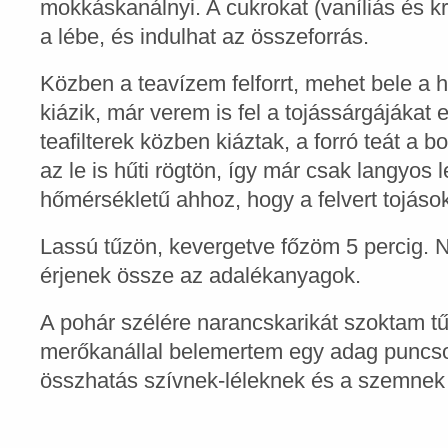
mokkáskanálnyi. A cukrokat (vaníliás és k
a lébe, és indulhat az összeforrás.
Közben a teavízem felforrt, mehet bele a h
kiázik, már verem is fel a tojássárgájákat 
teafilterek közben kiáztak, a forró teát a 
az le is hűti rögtön, így már csak langyos 
hőmérsékletű ahhoz, hogy a felvert tojás
Lassú tűzön, kevergetve főzöm 5 percig. Ne
érjenek össze az adalékanyagok.
A pohár szélére narancskarikát szoktam tű
merőkanállal belemertem egy adag puncsot.
összhatás szívnek-léleknek és a szemnek 