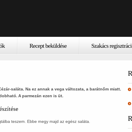
ók
Recept beküldése
Szakács regisztrác
R
ézár-saláta. Na ez annak a vega változata, a barátnőm miatt.
edobható. A parmezán ezen is üt.
észítése
R
egtálba teszem. Ebbe megy majd az egész saláta.