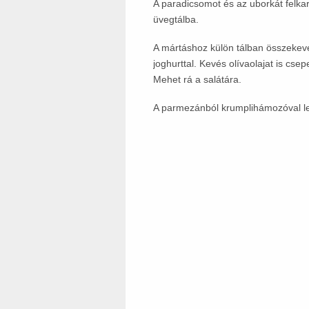
A paradicsomot és az uborkát felk
üvegtálba.
A mártáshoz külön tálban összekeve
joghurttal. Kevés olívaolajat is csep
Mehet rá a salátára.
A parmezánból krumplihámozóval le