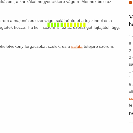
arikázom, a karikákat negyedcikkere vágom. Mennek bele az
V
rem a majonézes ezersziget salátaöntetet a tejszínnel és a
h
egtetek hozzá. Ha kell, sózom is, ez az ezersziget fajtájától függ.
1 
8
heletvékony forgácsokat szelek, és a
saláta
tetejére szórom.
2 
2 
sa
1 
1 
5 
ol
s
fe
r