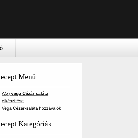
ió
ecept Menü
A(z)
vega Cézár-saláta
elkészítése
Vega Cézár-saláta hozzávalók
ecept Kategóriák