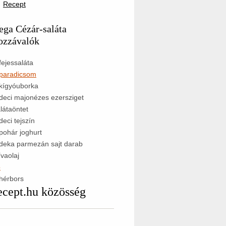
Recept
ega Cézár-saláta
ozzávalók
fejessaláta
paradicsom
kígyóuborka
deci majonézes ezersziget
látaöntet
deci tejszín
pohár joghurt
deka parmezán sajt darab
ívaolaj
ó
hérbors
ecept.hu közösség