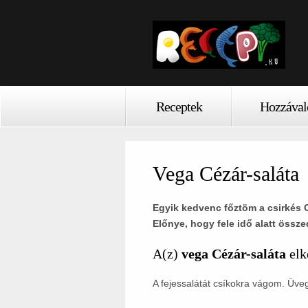
Receptek
Hozzával
Vega Cézár-saláta
Egyik kedvenc főztöm a csirkés C
Előnye, hogy fele idő alatt össz
A(z)
vega Cézár-saláta
elk
A fejessalátát csíkokra vágom. Üv