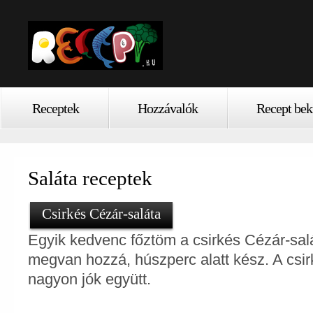
Receptek
Hozzávalók
Recept bek
Saláta receptek
Csirkés Cézár-saláta
Egyik kedvenc főztöm a csirkés Cézár-sal
megvan hozzá, húszperc alatt kész. A csi
nagyon jók együtt.