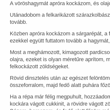
A vöröshagymát apróra kockázom, és olaj
Utánadobom a felkarikázott szárazkolbászt
tovább.
Közben apróra kockázom a sárgarépát, a fe
ezekkel együtt futtatom tovább a hagymát, 
Most a meghámozott, kimagozott pardics
olajra, ezeket is olyan méretűre aprítom, m
felkockázott zöldségeket.
Rövid dinsztelés után az egészet felöntöm
összeforralom, majd fedő alatt puhára főz
Ha a répa már félig megpuhult, hozzáad
kockára vágott cukkinit, a rövidre vágott zö