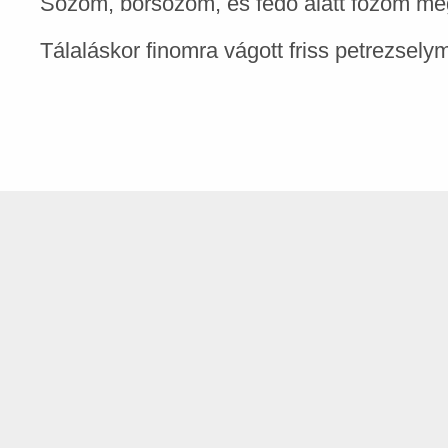
Sózom, borsozom, és fedő alatt főzöm még
Tálaláskor finomra vágott friss petrezselym