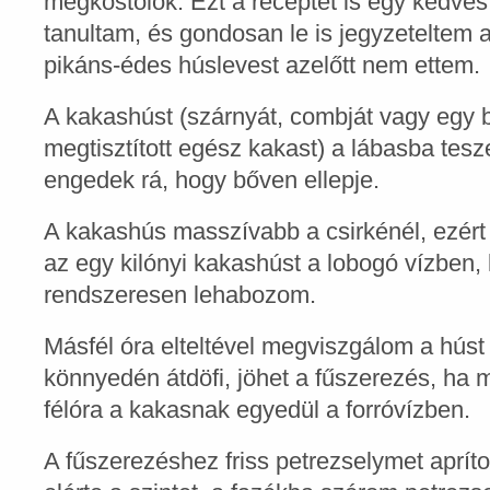
megkóstolok. Ezt a receptet is egy kedves
tanultam, és gondosan le is jegyzeteltem a 
pikáns-édes húslevest azelőtt nem ettem.
A kakashúst (szárnyát, combját vagy egy b
megtisztított egész kakast) a lábasba tesz
engedek rá, hogy bőven ellepje.
A kakashús masszívabb a csirkénél, ezért
az egy kilónyi kakashúst a lobogó vízben,
rendszeresen lehabozom.
Másfél óra elteltével megviszgálom a húst
könnyedén átdöfi, jöhet a fűszerezés, ha m
félóra a kakasnak egyedül a forróvízben.
A fűszerezéshez friss petrezselymet aprít