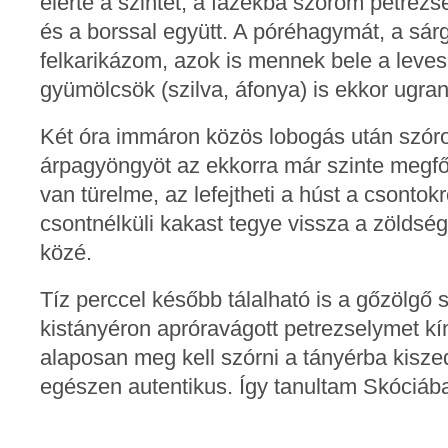
elérte a szintet, a fazékba szórom petrezs
és a borssal együtt. A póréhagymát, a sárg
felkarikázom, azok is mennek bele a leves
gyümölcsök (szilva, áfonya) is ekkor ugra
Két óra immáron közös lobogás után szór
árpagyöngyöt az ekkorra már szinte megfő
van türelme, az lefejtheti a húst a csontok
csontnélküli kakast tegye vissza a zöldsé
közé.
Tíz perccel később tálalható is a gőzölgő 
kistányéron apróravágott petrezselymet kí
alaposan meg kell szórni a tányérba kisze
egészen autentikus. Így tanultam Skóciáb