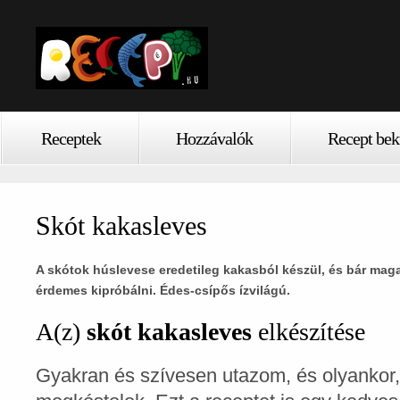
Receptek
Hozzávalók
Recept bek
Skót kakasleves
A skótok húslevese eredetileg kakasból készül, és bár maga
érdemes kipróbálni. Édes-csípős ízvilágú.
A(z)
skót kakasleves
elkészítése
Gyakran és szívesen utazom, és olyankor, 