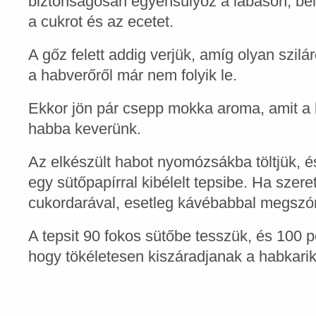
biztonságosan egyensúlyoz a lábason, bele
a cukrot és az ecetet.
A gőz felett addig verjük, amíg olyan szilá
a habverőről már nem folyik le.
Ekkor jön pár csepp mokka aroma, amit a
habba keverünk.
Az elkészült habot nyomózsákba töltjük, 
egy sütőpapírral kibélelt tepsibe. Ha szere
cukordarával, esetleg kávébabbal megszór
A tepsit 90 fokos sütőbe tesszük, és 100 p
hogy tökéletesen kiszáradjanak a habkari