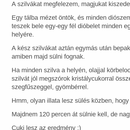
A szilvákat megfelezem, magjukat kiszed
Egy tálba mézet öntök, és minden diószem
teszek bele egy-egy fél dióbelet minden e
helyére.
A kész szilvákat aztán egymás után bepak
amiben majd sülni fognak.
Ha minden szilva a helyén, olajjal körbel
szilvát jól megszórok kristálycukorral össze
szegfűszeggel, gyömbérrel.
Hmm, olyan illata lesz sülés közben, hog
Majdnem 120 percen át sülnie kell, de na
Cuki lesz az eredmény ;)