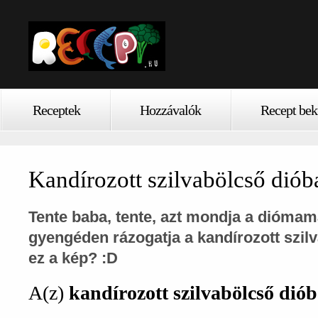
Receptek
Hozzávalók
Recept bek
Kandírozott szilvabölcső dió
Tente baba, tente, azt mondja a diómam
gyengéden rázogatja a kandírozott szilv
ez a kép? :D
A(z)
kandírozott szilvabölcső di