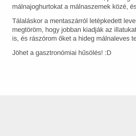
málnajoghurtokat a málnaszemek közé, és
Tálaláskor a mentaszárról letépkedett leve
megtöröm, hogy jobban kiadják az illatuka
is, és rászórom őket a hideg málnaleves te
Jöhet a gasztronómiai hűsölés! :D