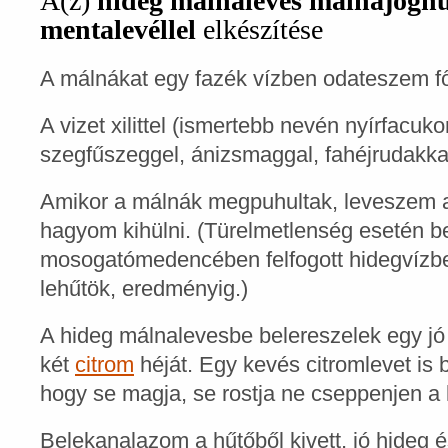
A(z)
hideg málnaleves málnajoghur
mentalevéllel
elkészítése
A málnákat egy fazék vízben odateszem fő
A vizet xilittel (ismertebb nevén nyírfacuk
szegfűszeggel, ánizsmaggal, fahéjrudakka
Amikor a málnák megpuhultak, leveszem a 
hagyom kihülni. (Türelmetlenség esetén be
mosogatómedencében felfogott hidegvízbe,
lehűtök, eredményig.)
A hideg málnalevesbe belereszelek egy jó 
két
citrom
héját. Egy kevés citromlevet is
hogy se magja, se rostja ne cseppenjen a 
Belekanalazom a hűtőből kivett, jó hideg é