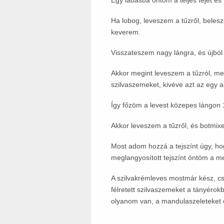
Egy lábasba öntöm a teljes tejet és ny
Ha lobog, leveszem a tűzről, beles
keverem.
Visszateszem nagy lángra, és újból
Akkor megint leveszem a tűzról, m
szilvaszemeket, kivéve azt az egy a
Így főzöm a levest közepes lángon 
Akkor leveszem a tűzről, és botmixe
Most adom hozzá a tejszínt úgy, hog
meglangyosított tejszínt öntöm a m
A szilvakrémleves mostmár kész, csa
félretett szilvaszemeket a tányéro
olyanom van, a mandulaszeleteket 