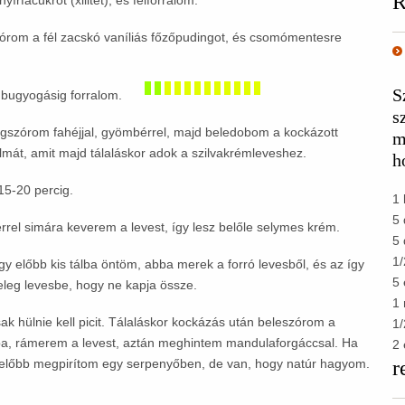
R
írfacukrot (xilitet), és felforralom.
zórom a fél zacskó vaníliás főzőpudingot, és csomómentesre
S
 bugyogásig forralom.
s
egszórom fahéjjal, gyömbérrel, majd beledobom a kockázott
m
lmát, amit majd tálaláskor adok a szilvakrémleveshez.
h
15-20 percig.
1 
5 
rrel simára keverem a levest, így lesz belőle selymes krém.
5 
1/
y előbb kis tálba öntöm, abba merek a forró levesből, és az így
5 
eleg levesbe, hogy ne kapja össze.
1 
k hülnie kell picit. Tálaláskor kockázás után beleszórom a
1/
kba, rámerem a levest, aztán meghintem mandulaforgáccsal. Ha
2 
előbb megpirítom egy serpenyőben, de van, hogy natúr hagyom.
r