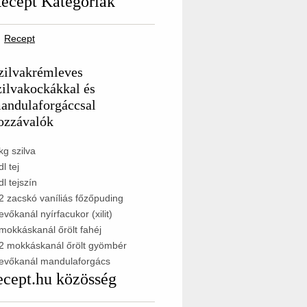
ecept Kategóriák
Recept
zilvakrémleves
zilvakockákkal és
andulaforgáccsal
ozzávalók
kg szilva
dl tej
dl tejszín
2 zacskó vaníliás főzőpuding
evőkanál nyírfacukor (xilit)
mokkáskanál őrölt fahéj
2 mokkáskanál őrölt gyömbér
evőkanál mandulaforgács
ecept.hu közösség