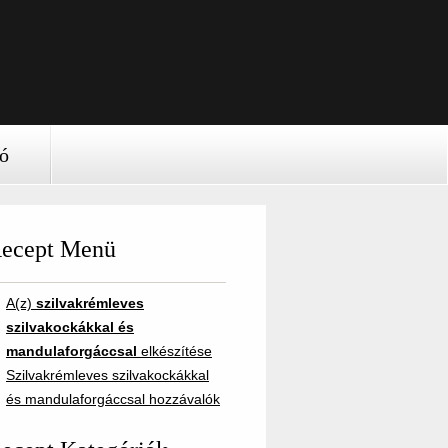
ió
ecept Menü
A(z)
szilvakrémleves
szilvakockákkal és
mandulaforgáccsal
elkészítése
Szilvakrémleves szilvakockákkal
és mandulaforgáccsal hozzávalók