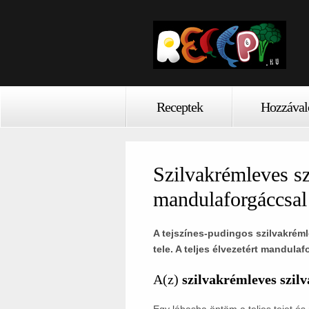
Receptek
Hozzával
Szilvakrémleves s
mandulaforgáccsal
A tejszínes-pudingos szilvakréml
tele. A teljes élvezetért mandula
A(z)
szilvakrémleves szil