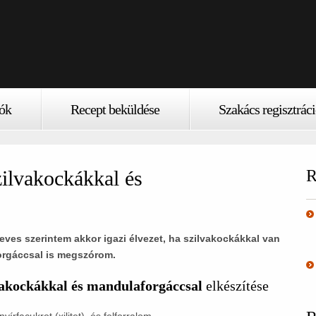
ók
Recept beküldése
Szakács regisztrác
zilvakockákkal és
R
eves szerintem akkor igazi élvezet, ha szilvakockákkal van
forgáccsal is megszórom.
vakockákkal és mandulaforgáccsal
elkészítése