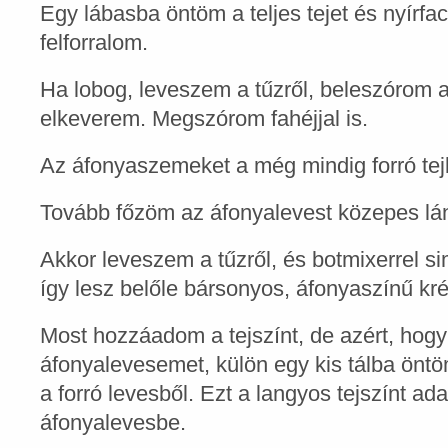
Egy lábasba öntöm a teljes tejet és nyírfacuk
felforralom.
Ha lobog, leveszem a tűzről, beleszórom a 
elkeverem. Megszórom fahéjjal is.
Az áfonyaszemeket a még mindig forró te
Tovább főzöm az áfonyalevest közepes lá
Akkor leveszem a tűzről, és botmixerrel s
így lesz belőle bársonyos, áfonyaszínű kr
Most hozzáadom a tejszínt, de azért, hogy
áfonyalevesemet, külön egy kis tálba önt
a forró levesből. Ezt a langyos tejszínt a
áfonyalevesbe.