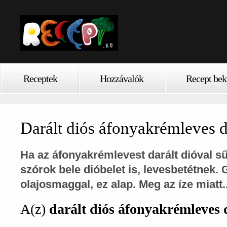
Receptek
Hozzávalók
Recept bek
Darált diós áfonyakrémleves d
Ha az áfonyakrémlevest darált dióval s
szórok bele dióbelet is, levesbetétnek.
olajosmaggal, ez alap. Meg az íze miatt..
A(z)
darált diós áfonyakrémleves d